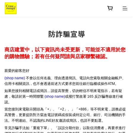
防詐騙宣導
商店建置中，以下資訊尚未受更新，可能並不適用於您
的購物體驗；若有任何疑問請與店家聯繫確認。
親愛的顧客您好
{shop name}
不會以任何名義、理由透過簡訊、電話向您索取相關金融帳戶、
信用卡相關資訊，也不會透過前述方式要求您前往銀行臨櫃或操作ATM。
如果您接到相關電話或簡訊，請提高警覺，切勿輕信不明來電指示，若有疑
慮，敬請於第一時間聯繫
{shop name}
或撥打警政署 165 反詐騙專線進行確
認。
當您接到來電顯示開頭為「+」、「+2」、」「+886」等不明來電，請務必提
高警覺，更要提防對方竄改電話號碼或假裝成特定公司、銀行、司法機關的手
法。不明連結、不認識的LINE好友邀請或簡訊，也請不要點選。
常見詐騙手法如「重複下單」、「誤設分期付款」以取信消費者，再要求進行