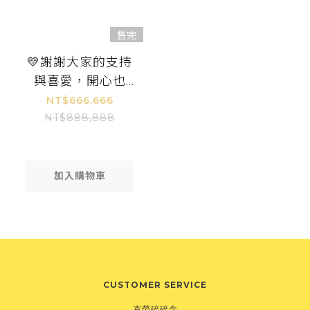
售完
💛謝謝大家的支持
與喜愛，開心也
好、桑心也好，都
NT$666,666
要一起吃好、睡
NT$888,888
好、感受身邊的
愛，每一天都是好
日子哦！💛
加入購物車
CUSTOMER SERVICE
克勞碎碎念